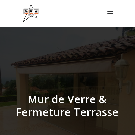
M
u
r
d
e
V
e
r
r
e
&
DEMANDER UN DEVIS
F
e
r
m
e
t
u
r
e
T
e
r
r
a
s
s
e
04 93 74 47 27