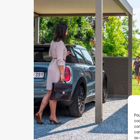
Pou
coo
con
com
ou 