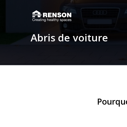
A
b
r
i
s
d
e
v
o
i
t
u
r
e
Pourquo