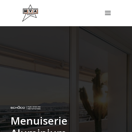
DEMANDER UN DEVIS
M
e
n
u
i
s
e
r
i
e
04 93 74 47 27