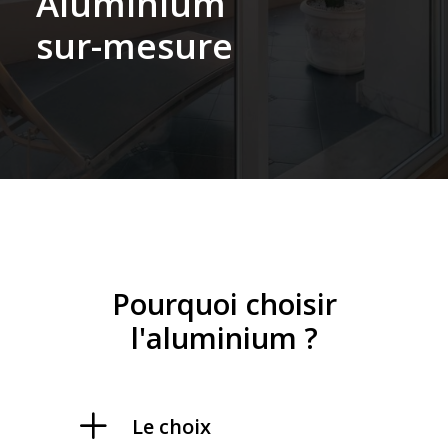
A
l
u
m
i
n
i
u
m
s
u
r
-
m
e
s
u
r
e
Pourquoi choisir
l'aluminium ?
Le choix