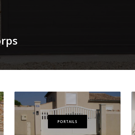
o
r
p
s
PORTAILS