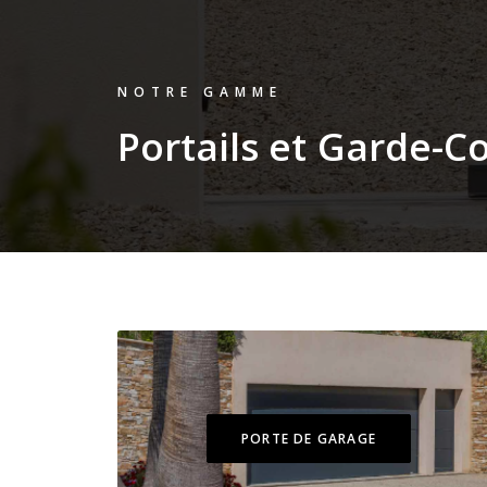
NOTRE GAMME
P
o
r
t
a
i
l
s
e
t
G
a
r
d
e
-
C
PORTE DE GARAGE