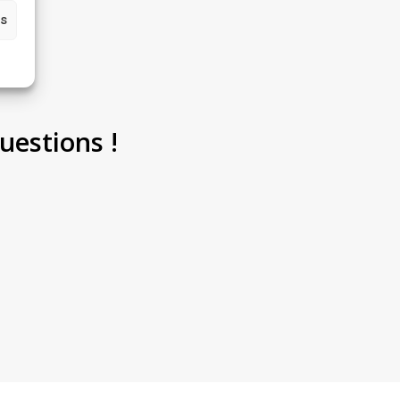
es
uestions !