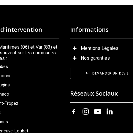
d'intervention
Informations
aritimes (06) et Var (83) et
Mentions Légales
s souvent sur les communes
Nos garanties
es :
ibes
DEMANDER UN DEVIS
bonne
ugins
Réseaux Sociaux
naco
nt-Tropez
t
nnes
leneuve-Loubet