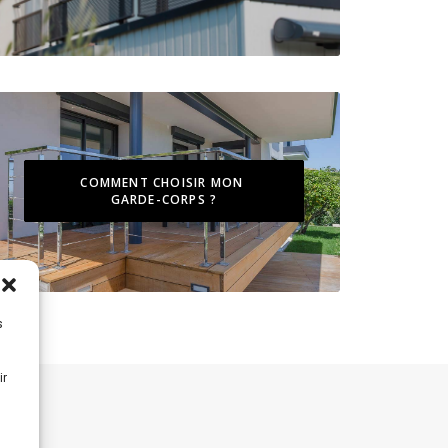
COMMENT CHOISIR MON 
GARDE-CORPS ?
s
ir