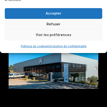
Siège social
20 av de Fontvieille
Accepter
98000 Monaco
contact@menuiserie-mva.com
Refuser
Tél.
Voir les préférences
+33 (0)4 93 74 47 27
Politique de cookies
Déclaration de confidentialité