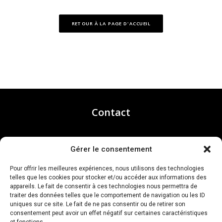
RETOUR À LA PAGE D'ACCUEIL
Contact
Agence Commerciale et ShowRoom
Gérer le consentement
117 ch des Clausonnes
Pour offrir les meilleures expériences, nous utilisons des technologies
06560 Valbonne
telles que les cookies pour stocker et/ou accéder aux informations des
contact@menuiserie-mva.com
appareils. Le fait de consentir à ces technologies nous permettra de
traiter des données telles que le comportement de navigation ou les ID
uniques sur ce site. Le fait de ne pas consentir ou de retirer son
consentement peut avoir un effet négatif sur certaines caractéristiques
et fonctions.